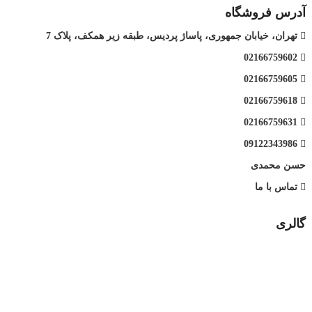
آدرس فروشگاه
تهران، خیابان جمهوری، پاساژ پردیس، طبقه زیر همکف، پلاک 7
02166759602
02166759605
02166759618
02166759631
09122343986
حسن محمدی
تماس با ما
گالری