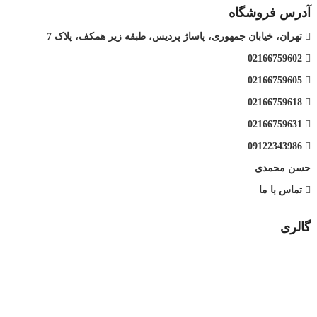
آدرس فروشگاه
تهران، خیابان جمهوری، پاساژ پردیس، طبقه زیر همکف، پلاک 7
02166759602
02166759605
02166759618
02166759631
09122343986
حسن محمدی
تماس با ما
گالری