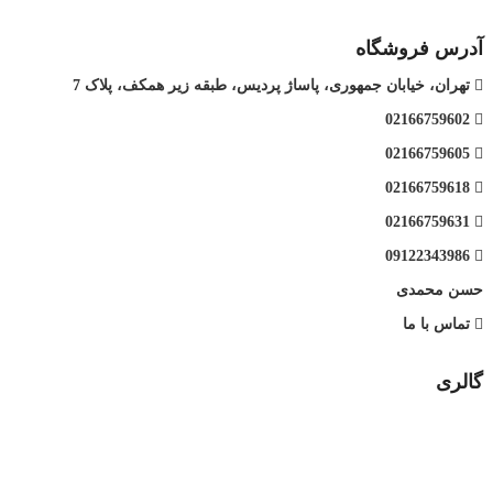
آدرس فروشگاه
تهران، خیابان جمهوری، پاساژ پردیس، طبقه زیر همکف، پلاک 7
02166759602
02166759605
02166759618
02166759631
09122343986
حسن محمدی
تماس با ما
گالری