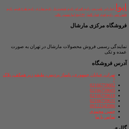
ایوا
ایوا ژاپن
تلویزیون
رادیو اف ام
رادیو بلوتوث دار
رادیو شارژی
رادیو طرح قدیم
رادیو
فلش خور
رادیو قوی
فول کامل
۳۲ اینچ ایوا تصویر عالی
فروشگاه مرکزی مارشال
نمایندگی رسمی فروش محصولات مارشال در تهران به صورت
عمده و تکی
آدرس فروشگاه
تهران، خیابان جمهوری، پاساژ پردیس، طبقه زیر همکف، پلاک
7
02166759602
02166759605
02166759618
02166759631
09122343986
حسن محمدی
تماس با ما
گالری