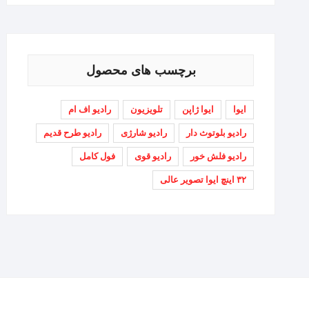
برچسب های محصول
ایوا
ایوا ژاپن
تلویزیون
رادیو اف ام
رادیو بلوتوث دار
رادیو شارژی
رادیو طرح قدیم
رادیو فلش خور
رادیو قوی
فول کامل
۳۲ اینچ ایوا تصویر عالی