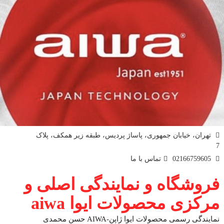
تهران، خیابان جمهوری، پاساژ پردیس، طبقه زیر همکف، پلاک
7
02166759605
تماس با ما
فروشگاه و نمایندگی اصلی و
مرکزی محصولات ایوا aiwa
نمایندگی رسمی محصولات ایوا ژاپن-AIWA حسن محمدی