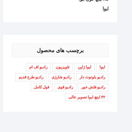
ایوا
برچسب های محصول
ایوا
ایوا ژاپن
تلویزیون
رادیو اف ام
رادیو بلوتوث دار
رادیو شارژی
رادیو طرح قدیم
رادیو فلش خور
رادیو قوی
فول کامل
۳۲ اینچ ایوا تصویر عالی